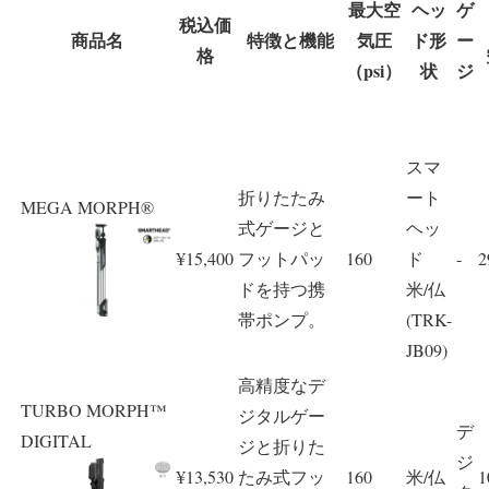
最大空
ヘッ
ゲ
税込価
商品名
特徴と機能
気圧
ド形
ー
格
（psi）
状
ジ
スマ
折りたたみ
ート
MEGA MORPH®
式ゲージと
ヘッ
¥15,400
フットパッ
160
ド
-
2
ドを持つ携
米/仏
帯ポンプ。
(TRK-
JB09)
高精度なデ
TURBO MORPH™
ジタルゲー
デ
DIGITAL
ジと折りた
ジ
¥13,530
たみ式フッ
160
米/仏
1