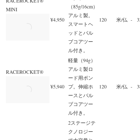
RACEROCKET®
（85g/16cm）
MINI
アルミ製。
¥4,950
120
米/仏
-
3
スマートヘ
ッドとバル
ブコアツー
ル付き。
軽量（94g）
アルミ製ロ
RACEROCKET®
ード用ポン
¥5,940
プ。伸縮ホ
120
米/仏
-
3
ースとバル
ブコアツー
ル付き。
2ステージテ
クノロジー