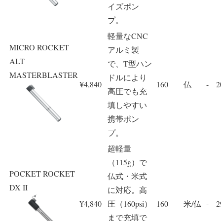
イズポン
プ。
軽量なCNC
MICRO ROCKET
アルミ製
ALT
で、T型ハン
MASTERBLASTER
ドルにより
¥4,840
160
仏
-
2
高圧でも充
填しやすい
携帯ポン
プ。
超軽量
（115g）で
POCKET ROCKET
仏式・米式
DX II
に対応。高
¥4,840
圧（160psi）
160
米/仏
-
2
まで充填で