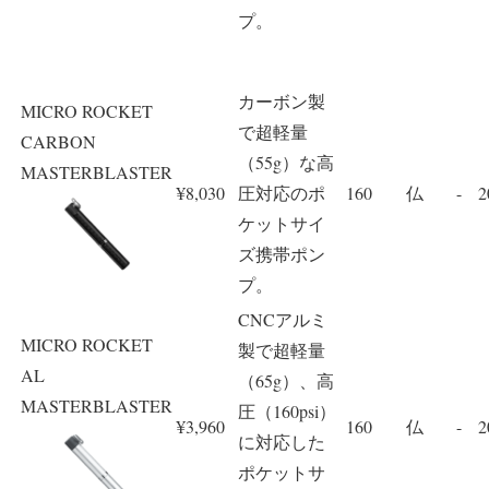
プ。
カーボン製
MICRO ROCKET
で超軽量
CARBON
（55g）な高
MASTERBLASTER
¥8,030
圧対応のポ
160
仏
-
2
ケットサイ
ズ携帯ポン
プ。
CNCアルミ
MICRO ROCKET
製で超軽量
AL
（65g）、高
MASTERBLASTER
圧（160psi）
¥3,960
160
仏
-
2
に対応した
ポケットサ