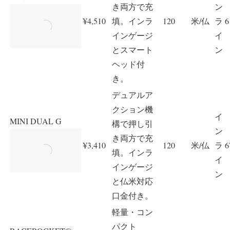
き両方で充
ン
¥4,510
填。インラ
120
米/仏
ラ
6
インゲージ
イ
とスマート
ン
ヘッド付
き。
デュアルア
クション機
イ
MINI DUAL G
構で押し引
ン
き両方で充
¥3,410
120
米/仏
ラ
6
填。インラ
イ
インゲージ
ン
と仏米対応
口金付き。
軽量・コン
パクト