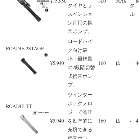
¥15,950
300
米/仏
8
タイヤとサ
タ
スペンショ
ル
ン両用の携
帯ポンプ。
ロードバイ
ROADIE 2STAGE
ク向け最
小・最軽量
¥5,940
160
仏
-
4
の2段階切替
式携帯ポン
プ。
ツインター
ボテクノロ
ROADIE TT
ジーで高圧
¥5,940
を効率的に
160
仏
-
4
充填できる
携帯ポン