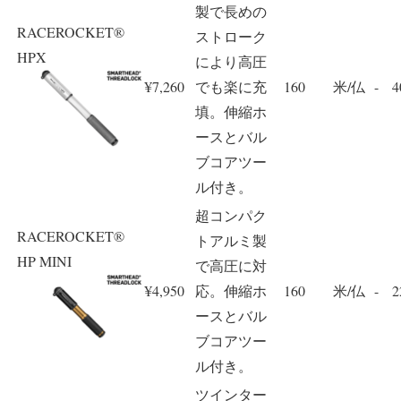
製で長めの
RACEROCKET®
ストローク
HPX
により高圧
¥7,260
でも楽に充
160
米/仏
-
4
填。伸縮ホ
ースとバル
ブコアツー
ル付き。
超コンパク
RACEROCKET®
トアルミ製
HP MINI
で高圧に対
¥4,950
応。伸縮ホ
160
米/仏
-
2
ースとバル
ブコアツー
ル付き。
ツインター