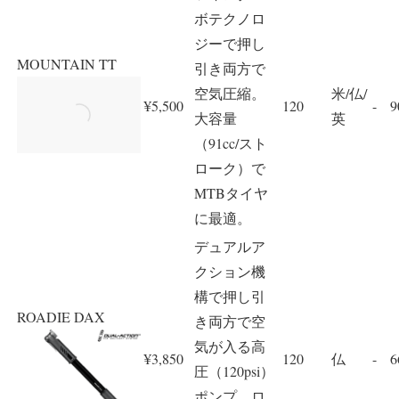
ボテクノロ
ジーで押し
MOUNTAIN TT
引き両方で
空気圧縮。
米/仏/
¥5,500
120
-
9
大容量
英
（91cc/スト
ローク）で
MTBタイヤ
に最適。
デュアルア
クション機
構で押し引
ROADIE DAX
き両方で空
気が入る高
¥3,850
120
仏
-
6
圧（120psi）
ポンプ。ロ