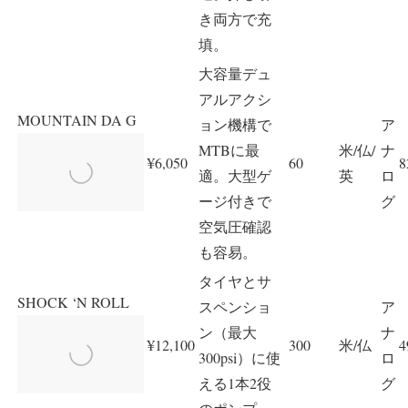
き両方で充
填。
大容量デュ
アルアクシ
MOUNTAIN DA G
ョン機構で
ア
MTBに最
米/仏/
ナ
¥6,050
60
8
適。大型ゲ
英
ロ
ージ付きで
グ
空気圧確認
も容易。
タイヤとサ
SHOCK ‘N ROLL
スペンショ
ア
ン（最大
ナ
¥12,100
300
米/仏
4
300psi）に使
ロ
える1本2役
グ