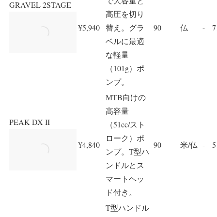
で大容量と
GRAVEL 2STAGE
高圧を切り
¥5,940
替え。グラ
90
仏
-
7
ベルに最適
な軽量
（101g）ポ
ンプ。
MTB向けの
高容量
PEAK DX II
（51cc/スト
ローク）ポ
¥4,840
90
米/仏
-
5
ンプ。T型ハ
ンドルとス
マートヘッ
ド付き。
T型ハンドル