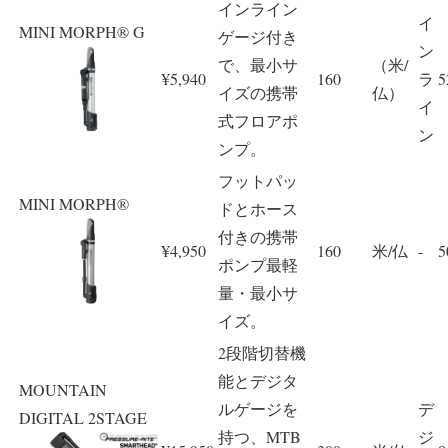
インライン
イ
MINI MORPH® G
ゲージ付き
ン
で、最小サ
（米/
¥5,940
160
ラ
5
イズの携帯
仏）
イ
式フロアポ
ン
ンプ。
フットパッ
MINI MORPH®
ドとホース
付きの携帯
¥4,950
160
米/仏
-
5
ポンプ最軽
量・最小サ
イズ。
2段階切替機
能とデジタ
MOUNTAIN
ルゲージを
デ
DIGITAL 2STAGE
持つ、MTB
ジ