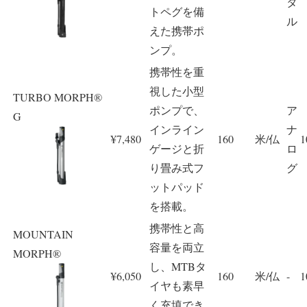
タ
トペグを備
ル
えた携帯ポ
ンプ。
携帯性を重
視した小型
TURBO MORPH®
ポンプで、
ア
G
インライン
ナ
¥7,480
160
米/仏
1
ゲージと折
ロ
り畳み式フ
グ
ットパッド
を搭載。
携帯性と高
MOUNTAIN
容量を両立
MORPH®
し、MTBタ
¥6,050
160
米/仏
-
1
イヤも素早
く充填でき