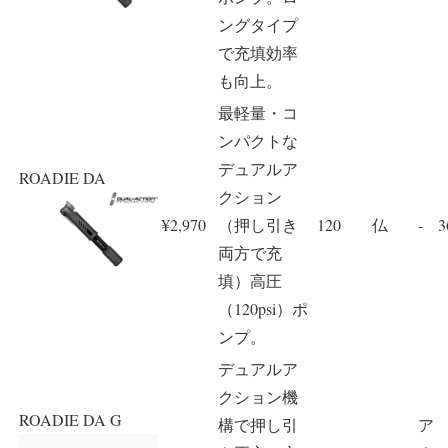
ングタイプ
で充填効率
も向上。
最軽量・コ
ンパクトな
デュアルア
ROADIE DA
クション
¥2,970
（押し引き
120
仏
-
3
両方で充
填）高圧
（120psi）ポ
ンプ。
デュアルア
クション機
ROADIE DA G
構で押し引
ア