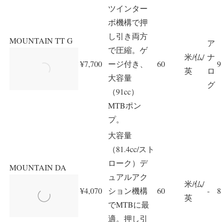
ツインター
ボ機構で押
し引き両方
MOUNTAIN TT G
ア
で圧縮。ゲ
米/仏/
ナ
¥7,700
ージ付き、
60
9
英
ロ
大容量
グ
（91cc）
MTBポン
プ。
大容量
（81.4cc/スト
ローク）デ
MOUNTAIN DA
ュアルアク
米/仏/
¥4,070
ション機構
60
-
8
英
でMTBに最
適。押し引