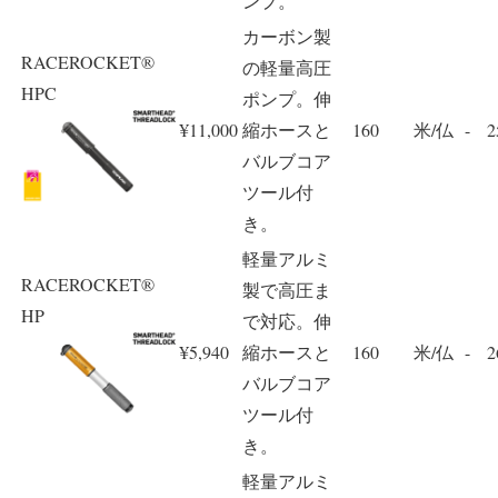
ンプ。
カーボン製
RACEROCKET®
の軽量高圧
HPC
ポンプ。伸
¥11,000
縮ホースと
160
米/仏
-
2
バルブコア
ツール付
き。
軽量アルミ
RACEROCKET®
製で高圧ま
HP
で対応。伸
¥5,940
縮ホースと
160
米/仏
-
2
バルブコア
ツール付
き。
軽量アルミ