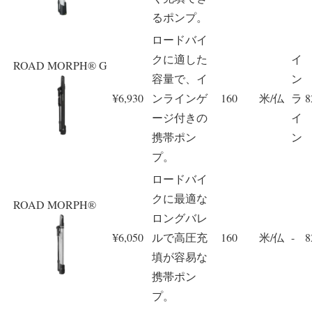
るポンプ。
ロードバイ
クに適した
イ
ROAD MORPH® G
容量で、イ
ン
¥6,930
ンラインゲ
160
米/仏
ラ
8
ージ付きの
イ
携帯ポン
ン
プ。
ロードバイ
クに最適な
ROAD MORPH®
ロングバレ
¥6,050
ルで高圧充
160
米/仏
-
8
填が容易な
携帯ポン
プ。