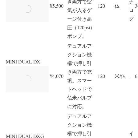
き両方で空
ナ
¥5,500
120
仏
3
気が入るゲ
ロ
ージ付き高
グ
圧（120psi）
ポンプ。
デュアルア
クション機
MINI DUAL DX
構で押し引
き両方で充
¥4,070
120
米/仏
-
6
填。スマー
トヘッドで
仏米バルブ
に対応。
デュアルア
クション機
構で押し引
イ
MINI DUAL DXG