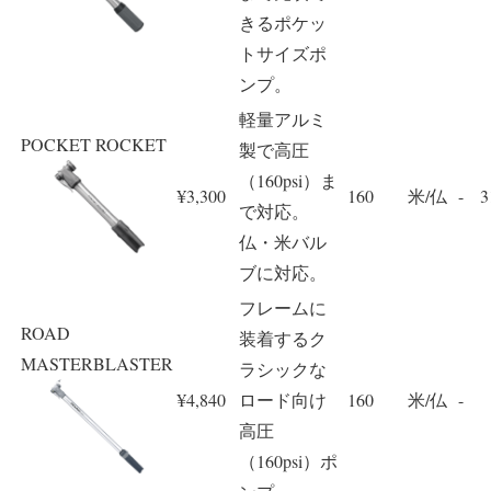
きるポケッ
トサイズポ
ンプ。
軽量アルミ
POCKET ROCKET
製で高圧
（160psi）ま
¥3,300
160
米/仏
-
3
で対応。
仏・米バル
ブに対応。
フレームに
ROAD
装着するク
MASTERBLASTER
ラシックな
¥4,840
ロード向け
160
米/仏
-
高圧
（160psi）ポ