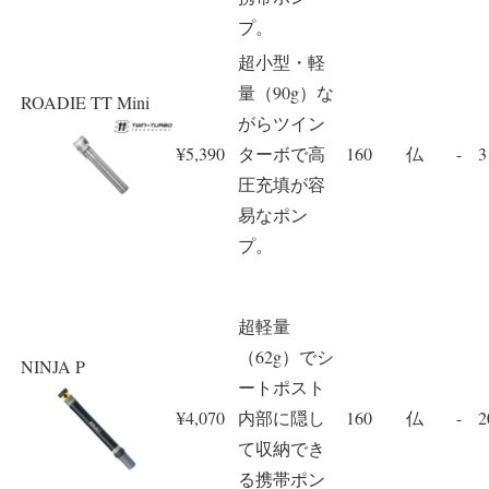
プ。
超小型・軽
量（90g）な
ROADIE TT Mini
がらツイン
¥5,390
ターボで高
160
仏
-
3
圧充填が容
易なポン
プ。
超軽量
（62g）でシ
NINJA P
ートポスト
¥4,070
内部に隠し
160
仏
-
2
て収納でき
る携帯ポン