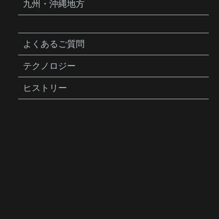
ツ公園で開催される「グラベルクラシックやくらい」に
九州・沖縄地方
出展いたします。 【出展・見どころブランド】 T […]
よくあるご質問
2026年7月22日
テクノロジー
【出展情報】「フリーライドゲームス」
に出展いたします！
ヒストリー
フリーライドゲームス に出展します！ 2026年8月8日
（土）、9日（日）、長野県の富士見パノラママウンテ
ンバイクパークで開催される「フリーライドゲームス」
に出展いたします。 【出展・見どころブランド】 T […]
2026年7月21日
【出展情報】「シマノバイカーズフェス
ティバル 2026」マルイブース出展いたし
ます！