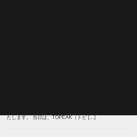
7月25日(土)・26日(日)、長野県の富士見パノラマリゾー
トで開催される国内最大級のマウンテンバイクの祭典
シマノバイカーズフェスティバル にて、マルイ取扱ブ
ランドが一同に会するブースを出展いたします！ 今年
のマルイブ […]
2026年6月2日
第22回 Mt.富士ヒルクライム に出展しま
す！
第22回 Mt.富士ヒルクライム に出展します！ 2026年6
月6日（土）、山梨県富士吉田市で開催される「『富士
の国やまなし』第22回 Mt.富士ヒルクライム」に出展い
たします。 当日は、TOPEAK（トピ […]