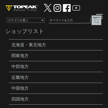
×
ショップリスト
北海道・東北地方
関東地方
カテゴリー:
レース
中部地方
2026年7月22日
近畿地方
【出展情報】「グラベルクラシックやく
らい」に出展いたします！
中国地方
グラベルクラシックやくらい に出展します！ 2026年8
四国地方
月22日（土）、23日（日）、宮城県の陶芸の里スポー