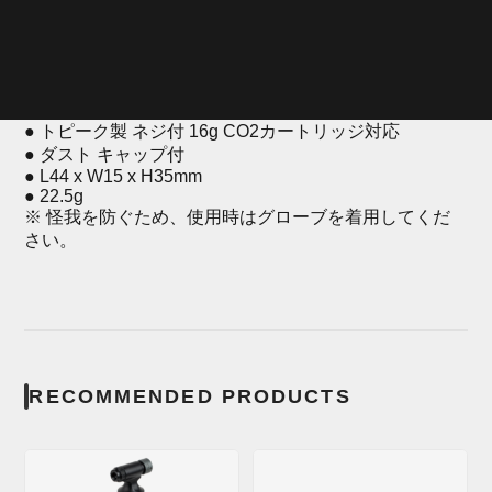
(4710069713518)
（税抜¥3,500）
● 仏式と米式に対応するCNC アルミ合金 ヘッド
● 片側が充填用、片側が保管用のダブルエンド デザイン
● トピーク製 ネジ付 16g CO2カートリッジ対応
● ダスト キャップ付
● L44 x W15 x H35mm
● 22.5g
※ 怪我を防ぐため、使用時はグローブを着用してくだ
さい。
RECOMMENDED PRODUCTS