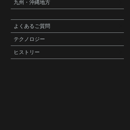
九州・沖縄地方
よくあるご質問
テクノロジー
ヒストリー
AIRBOOSTER Ⅱ
エアーブースター II
商品説明
CNCアルミ製の超小型CO2インフレーターで
す。ダブルエンドデザインを採用し、片側は
カートリッジの安全な保管用、もう片側が充