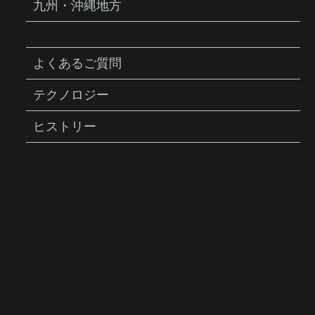
九州・沖縄地方
よくあるご質問
テクノロジー
ヒストリー
CHAINRING NUT WRENCH
チェーンリング ナット レンチ
商品説明
硬化鋼製ペグスパナで、チェーンリングボル
トの取り付けや取り外し時にスロット付きチ
ェーンリングナットが回転するのを防ぎま