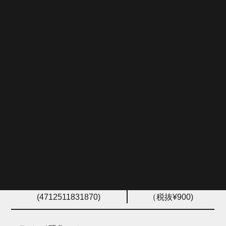
す。ほとんどのスロット付きチェーンリング
ナットに対応。
TOL23900・ 4712511831870・ 990・ 900
ご注文コード
価格
(POSコード)
TOL23900
¥990
(4712511831870)
（税抜¥900)