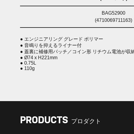
BAG52900
(4710069711163)
● エンジニアリング グレード ポリマー
● 音鳴りを抑えるライナー付
● 蓋裏に補修用パッチ／コイン形 リチウム電池が収
● Ø74 x H221mm
● 0.75L
● 110g
PRODUCTS
プロダクト