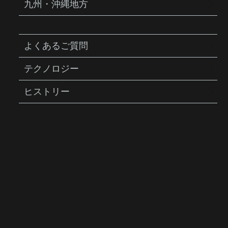
九州・沖縄地方
よくあるご質問
テクノロジー
FLASHFENDER DF
ヒストリー
フラッシュフェンダー DF
商品説明
軽量且つ耐久性に優れたポリプロピレン製泥
除けです。スライドしてクリックするだけ
で、雨天時に即座に使用可能です。付属の