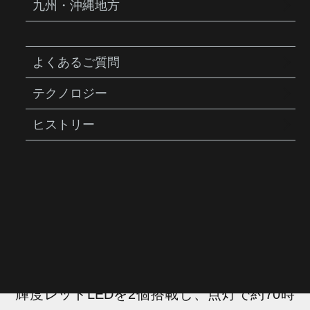
九州・沖縄地方
よくあるご質問
テクノロジー
REDLITE® RACE
ヒストリー
レッドライト レース
商品説明
レンズ部分でスイッチのオン／オフが可能
な、シンプルで軽量なテールライトです。高
輝度レッドLEDを2個搭載し、点灯で約70時