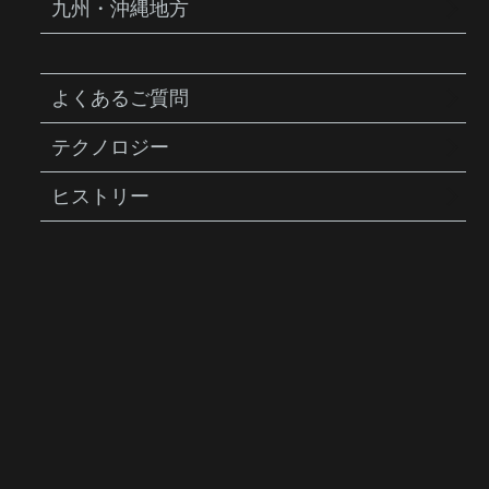
九州・沖縄地方
よくあるご質問
テクノロジー
ヒストリー
SHUTTLE GAUGE DIGITAL 2.0
シャトル ゲージ デジタル 2.0
商品説明
空気圧の繊細な調整が可能なLED デジタル
式エアーゲージ。 ポンプと組み合わせて使
用することで、空気を充填しながら空気圧を