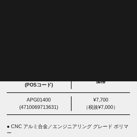
計測することが可能です。
APG01400・ 4710069713631・ 7700・ 7000
ご注文コード
価格
(POSコード)
APG01400
¥7,700
(4710069713631)
（税抜¥7,000）
● CNC アルミ合金／エンジニアリング グレード ポリマ
ー