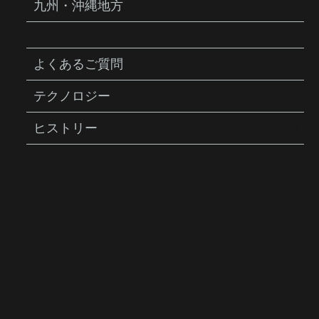
九州・沖縄地方
よくあるご質問
テクノロジー
TORQUE 6
ヒストリー
トルク 6
商品説明
6Nm（4.42 lbf•ft）固定のトルクレンチは、
軽量ハンドルバー、フォーク、またはシート
ポストの過剰な締め付けによる損傷を防ぐた