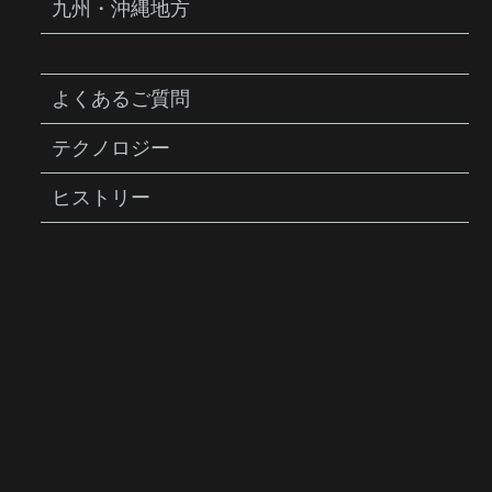
九州・沖縄地方
よくあるご質問
テクノロジー
ヒストリー
TUBI VALVE CLEANER
チュビ バルブ クリーナー
商品説明
シーラント剤による仏式バルブの詰まりを除
去するためのCNC加工アルミ製ボディークリ
ーニングツール。2ピース構造のフレンチバ