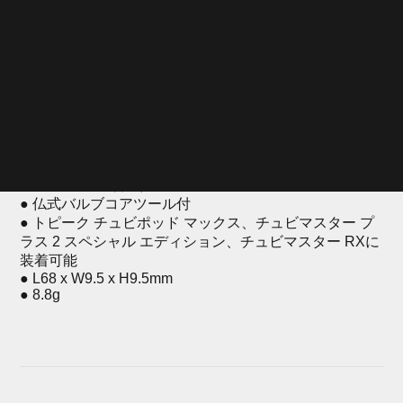
ご注文コード
価格
(POSコード)
TOL49200
¥2,090
(4710069706220)
（税抜¥1,900)
● CNC アルミ合金／ステンレス ツール
● 仏式バルブコアツール付
● トピーク チュビポッド マックス、チュビマスター プ
ラス 2 スペシャル エディション、チュビマスター RXに
装着可能
● L68 x W9.5 x H9.5mm
● 8.8g