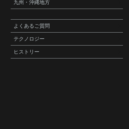
九州・沖縄地方
よくあるご質問
テクノロジー
ヒストリー
TUBIMASTER GXT BOLT-ON
チュビマスター GXT ボルトオ
ン
商品説明
9機能の金属製携帯工具、Nano AirBooster
CO2インフレーター、16g CO2カートリッ