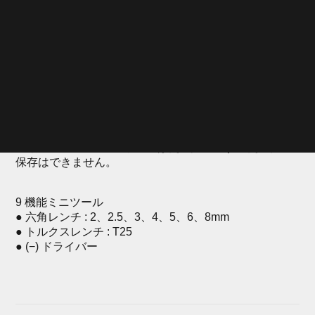
● 38.3g
ナノ エアーブースター
● 仏式と米式に対応する切削アルミ合金 ヘッド
● トピーク製 ネジ付 16g/25g CO2 カートリッジ対応
● L28 x W15 x H15mm
● 8.2g
※ 怪我を防ぐため、使用時はグローブを着用してくだ
さい。
※ 付属のCO2 カートリッジは使い捨てです。使用後の
保存はできません。
9 機能ミニツール
● 六角レンチ : 2、2.5、3、4、5、6、8mm
● トルクスレンチ : T25
● (−) ドライバー