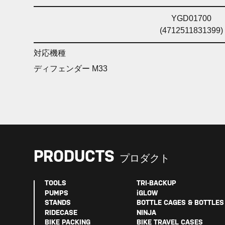
YGD01700
(4712511831399)
対応機種
ディフェンダー M33
PRODUCTS
プロダクト
TOOLS
TRI-BACKUP
PUMPS
iGLOW
STANDS
BOTTLE CAGES & BOTTLES
RIDECASE
NINJA
BIKE PACKING
BIKE TRAVEL CASES