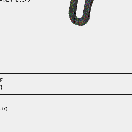
ド
)
0
67)