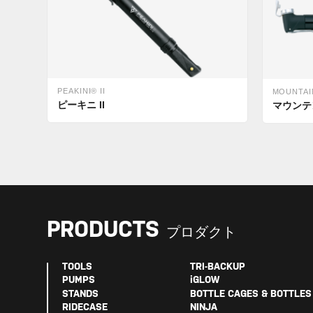
PEAKINI® II
MOUNTAI
ピーキニ II
マウンテ
PRODUCTS
プロダクト
TOOLS
TRI-BACKUP
PUMPS
iGLOW
STANDS
BOTTLE CAGES & BOTTLES
RIDECASE
NINJA