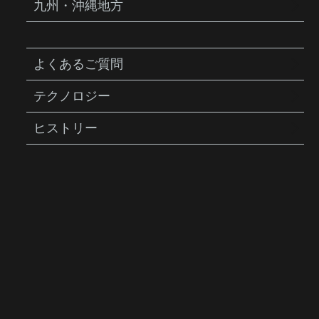
九州・沖縄地方
よくあるご質問
SEATPOST POSITION INDICATOR
テクノロジー
シートポスト ポジション イン
ジケーター (TRK-NJP02)
ヒストリー
商品説明
シートポスト内に内蔵可能なトピーク製携帯
ポンプ”ニンジャ P”に付属するシートポジシ
ョンの目安にする固定バンドです。