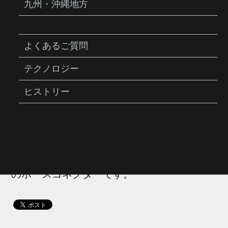
九州・沖縄地方
よくあるご質問
YPP29400
ホース コネクター（TRK-
テクノロジー
JB23）
ヒストリー
商品説明
フロアポンプ・ジョーブロー ブースター用
のホースコネクターです。