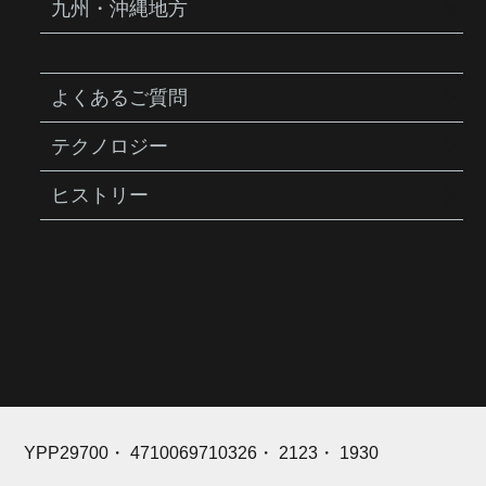
九州・沖縄地方
よくあるご質問
YPP29700
ゲージ（TRK-G54）
テクノロジー
商品説明
ヒストリー
フロアポンプ ジョーブロー アーバン EX 交
換用アナログゲージ
YPP29700・ 4710069710326・ 2123・ 1930