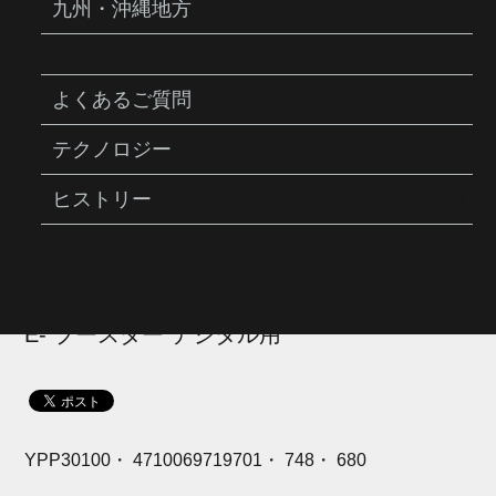
九州・沖縄地方
よくあるご質問
YPP30100
リビルド キット（TRK-P032-
テクノロジー
1）
ヒストリー
商品説明
E- ブースター デジタル用
YPP30100・ 4710069719701・ 748・ 680