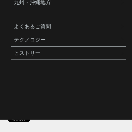
九州・沖縄地方
よくあるご質問
TIRE LEVER
タイヤ レバー (TRK-T048)
テクノロジー
商品説明
ヒストリー
携帯用工具セット、ラチェット ロケット /
ラチェット / ロケット RX / ツールバーに含
まれている交換用タイヤレバーセット。