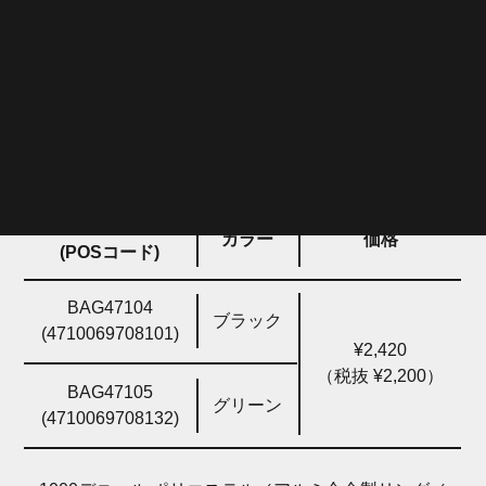
0.2 L (XS)
0.3 L (S)
0.5 L (M)
色違いあり・ ・ 2420・ 2200
ご注文コード
カラー
価格
(POSコード)
BAG47104
ブラック
(4710069708101)
¥2,420
（税抜 ¥2,200）
BAG47105
グリーン
(4710069708132)