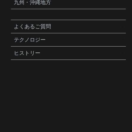
九州・沖縄地方
よくあるご質問
テクノロジー
ヒストリー
ELEMENTA SEATBAG M
エレメンタ シートバッグ Mサ
イズ
商品説明
サドルの下にすっきりと隠れる超コンパクト
設計のサドルバッグです。耐久性に優れた